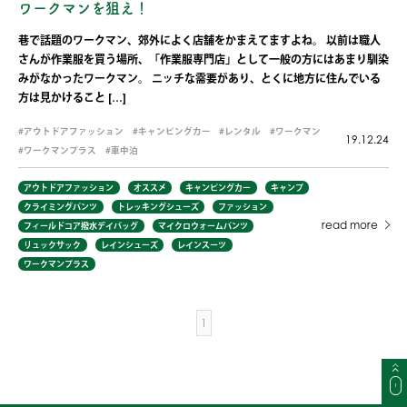
ワークマンを狙え！
巷で話題のワークマン、郊外によく店舗をかまえてますよね。 以前は職人
さんが作業服を買う場所、「作業服専門店」として一般の方にはあまり馴染
みがなかったワークマン。 ニッチな需要があり、とくに地方に住んでいる
方は見かけること […]
アウトドアファッション
キャンピングカー
レンタル
ワークマン
19.12.24
ワークマンプラス
車中泊
アウトドアファッション
オススメ
キャンピングカー
キャンプ
クライミングパンツ
トレッキングシューズ
ファッション
read more
フィールドコア撥水デイバッグ
マイクロウォームパンツ
リュックサック
レインシューズ
レインスーツ
ワークマンプラス
1