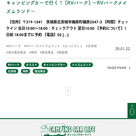
キャンピングカーで行く！ [RVパーク] 〜RVパークメイ
ズムランド〜
【住所】〒319-1541 茨城県北茨城市磯原町磯原2547-3 【時間】チェッ
クイン 当日10:00～18:00：チェックアウト 翌日10:00 【予約について】1
日前 18:00までに予約 【電話】02 […]
RVパーク
RVパークメイズムランド
よっこらしょ
北茨城
20.01.22
海の露店風呂
焼肉
露店風呂
韓国風
RVパーク
オススメ
キャンピングカー
メイズムランド
read more
北茨城
焼肉
露店風呂
1