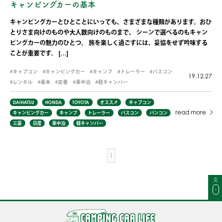
キャンピングカーの基本
キャンピングカーとひとことにいっても、さまざまな種類があります。おひ
とりさま向けのものや大人数向けのものまで、 シーンで選べるのもキャン
ピングカーの魅力のひとつ。 旅を楽しく過ごすには、妥協をせず吟味する
ことが重要です。 […]
キャブコン
キャンピングカー
キャンプ
トレーラー
バスコン
19.12.27
レンタル
基本
定番
車中泊
軽キャンパー
DAIHATSU
HONDA
TOYOTA
オススメ
キャブコン
read more
キャンピングカー
キャンプ
トレーラー
バスコン
バンコン
三菱
日産
車中泊
軽キャンパー
1