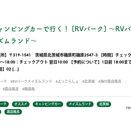
ャンピングカーで行く！ [RVパーク] 〜RV
ズムランド〜
所】〒319-1541 茨城県北茨城市磯原町磯原2547-3 【時間】チェッ
00～18:00：チェックアウト 翌日10:00 【予約について】1日前 18:00
】02 […]
パーク
RVパークメイズムランド
よっこらしょ
北茨城
海の露店風呂
露店風呂
韓国風
パーク
オススメ
キャンピングカー
メイズムランド
北茨城
r
露店風呂