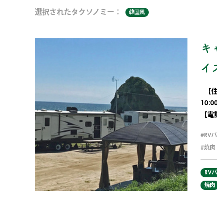
選択されたタクソノミー：
韓国風
キ
イ
【住
10:
【電話
RV
焼肉
RV
焼肉