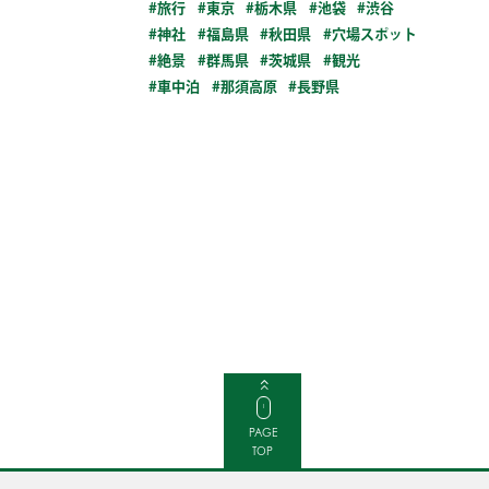
旅行
東京
栃木県
池袋
渋谷
神社
福島県
秋田県
穴場スポット
絶景
群馬県
茨城県
観光
車中泊
那須高原
長野県
PAGE
TOP