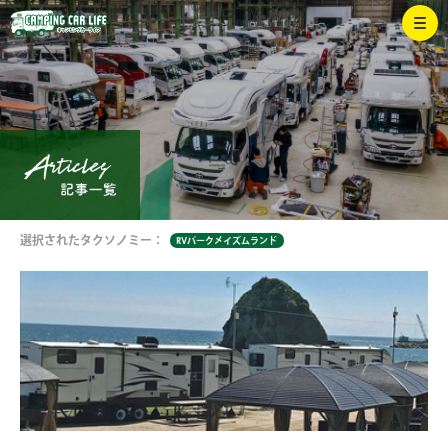
選択されたタクソノミー：
RVパークメイズムランド