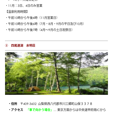
・11月：3日、4日のみ営業
【温泉利用時間】
・午前10時から午後4時（11月営業日）
・午前10時から午後6時（7月・8月・9月の平日及び10月）
・午前10時から午後7時（4月～9月の土日祝祭日）
② 四尾連湖 水明荘
・住所
〒409-3602 山梨県西八代郡市川三郷町山保３３７８
・アクセス
「車で向かう場合」
…
東京方面からは
中央道甲府南ICから