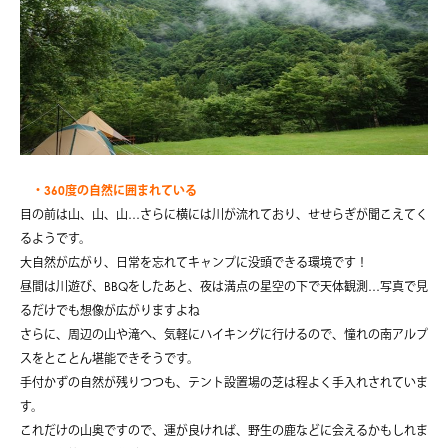
・360度の自然に囲まれている
目の前は山、山、山…さらに横には川が流れており、せせらぎが聞こえてく
るようです。
大自然が広がり、日常を忘れてキャンプに没頭できる環境です！
昼間は川遊び、BBQをしたあと、夜は満点の星空の下で天体観測…写真で見
るだけでも想像が広がりますよね
さらに、周辺の山や滝へ、気軽にハイキングに行けるので、憧れの南アルプ
スをとことん堪能できそうです。
手付かずの自然が残りつつも、テント設置場の芝は程よく手入れされていま
す。
これだけの山奥ですので、運が良ければ、野生の鹿などに会えるかもしれま