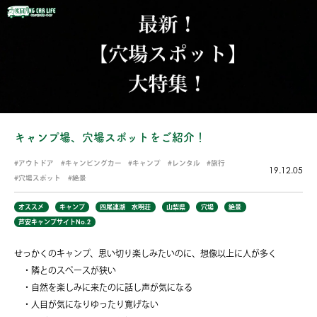
キャンプ場、穴場スポットをご紹介！
アウトドア
キャンピングカー
キャンプ
レンタル
旅行
19.12.05
穴場スポット
絶景
オススメ
キャンプ
四尾連湖 水明荘
山梨県
穴場
絶景
芦安キャンプサイトNo.2
せっかくのキャンプ、思い切り楽しみたいのに、想像以上に人が多く
・隣とのスペースが狭い
・自然を楽しみに来たのに話し声が気になる
・人目が気になりゆったり寛げない