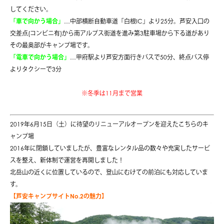
してください。
「車で向かう場合」
…
中部横断自動車道「白根IC」より25分。
芦安入口の
交差点(コンビニ有)から南アルプス街道を進み
第3駐車場から下る道があり
その最奥部がキャンプ場です。
「電車で向かう場合」
…甲府駅より芦安方面行きバスで50分、終点バス停
よりタクシーで3分
※冬季は11月まで営業
2019年6月15日（土）に待望のリニューアルオープンを迎えたこちらのキ
ャンプ場
2016年に閉鎖していましたが、豊富なレンタル品の数々や充実したサービ
スを整え、新体制で運営を再開しました！
北岳山の近くに位置しているので、登山にむけての前泊にも対応していま
す。
【芦安キャンプサイトNo.2の魅力】