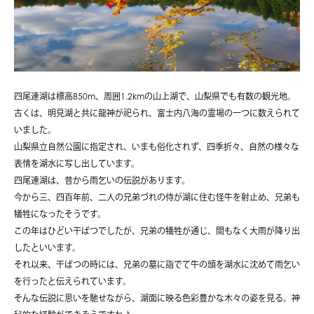
四尾連湖は標高850m、周囲1.2kmの山上湖で、山梨県でも有数の観光地。
古くは、明見湖と共に龍神が祀られ、富士内八海の霊場の一つに数えられて
いました。
山梨県立自然公園に指定され、いまも俗化されず、四季折々、自然の様々な
表情を湖水に写し出しています。
四尾連湖は、昔から雨乞いの伝説があります。
今から三、四百年前、二人の兄弟づれの侍が湖に住む怪牛を射止め、兄弟も
犠牲になったそうです。
この年はひどい干ばつでしたが、兄弟の犠牲が通じ、間もなく大雨が降り出
したといいます。
それ以来、干ばつの時には、兄弟の墓に詣でて牛の頭を湖水に沈めて雨乞い
を行ったと伝えられています。
そんな伝説に思いを馳せながら、湖面に映る色彩豊かな木々の姿を見る。神