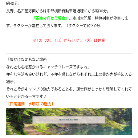
約40分。
長野、名古屋方面からは中
部横断自動車道増穂ICから約30分。
「電車で向かう場合」
…
市川大門駅
特急列車が停車しま
す。
タクシーが常駐しております。（タクシーで約３0分）
※12月22日（日）から1月7日（火）は休業
「豊かになにもない場所」
なんとも心を惹かれるキャッチフレーズですよね。
便利な生活も良いけれど、不便を感じながらもそれ以上の豊かさが手に入る
場所。
それこそがキャンプの魅力であることを、運営側がしっかり理解してくれて
いると分かる一言です♪
【四尾連湖 水明荘 の魅力】