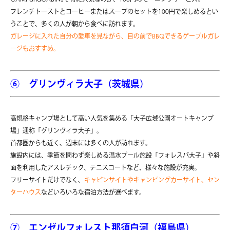
フレンチトーストとコーヒーまたはスープのセットを100円で楽しめるとい
うことで、多くの人が朝から食べに訪れます。
ガレージに入れた自分の愛車を見ながら、目の前でBBQできるゲーブルガレ
ージもおすすめ。
⑥ グリンヴィラ大子（茨城県）
高規格キャンプ場として高い人気を集める「大子広域公園オートキャンプ
場」通称「グリンヴィラ大子」。
首都圏からも近く、週末には多くの人が訪れます。
施設内には、季節を問わず楽しめる温水プール施設「フォレスパ大子」や斜
面を利用したアスレチック、テニスコートなど、様々な施設が充実。
フリーサイトだけでなく、
キャビンサイトやキャンピングカーサイト、セン
ターハウス
などいろいろな宿泊方法が選べます。
⑦
エンゼルフォレスト那須白河（福島県）