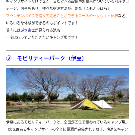
キャンプサイトだけでなく、自炊できる設備やお風呂がついている別荘やコ
テージ、宿舎もあり、様々な宿泊方法が可能な「ふもとっぱら」
マウンテンバイクを借りて走ることができるコースやセグウェイ体験
など、
いろいろな体験ができるのもポイントです！
場内には
逆さ富士
が見られる池も！
一度は行っていただきたいキャンプ場です！
③
モビリティーパーク（伊豆）
伊豆にあるモビリティーパークは、全面が芝生で覆われているキャンプ場。
100区画あるキャンプサイトの全てに電源が完備されており、快適にキャン