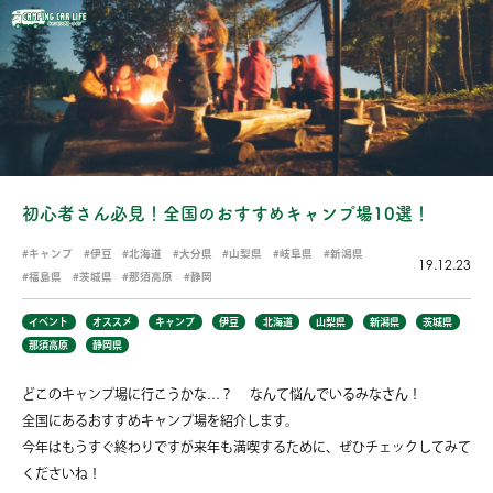
初心者さん必見！全国のおすすめキャンプ場10選！
キャンプ
伊豆
北海道
大分県
山梨県
岐阜県
新潟県
19.12.23
福島県
茨城県
那須高原
静岡
イベント
オススメ
キャンプ
伊豆
北海道
山梨県
新潟県
茨城県
那須高原
静岡県
どこのキャンプ場に行こうかな…？ なんて悩んでいるみなさん！
全国にあるおすすめキャンプ場を紹介します。
今年はもうすぐ終わりですが来年も満喫するために、ぜひチェックしてみて
くださいね！