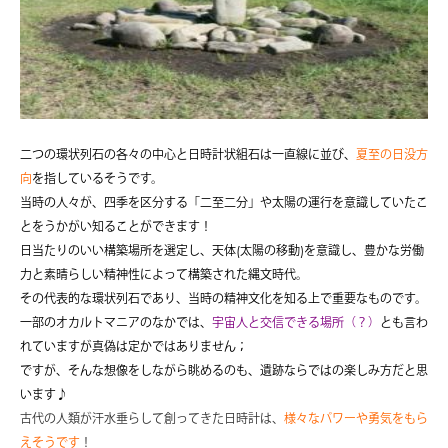
二つの環状列石の各々の中心と日時計状組石は一直線に並び、
夏至の日没方
向
を指しているそうです。
当時の人々が、四季を区分する「
二至二分
」や太陽の運行を意識していたこ
とをうかがい知ることができます！
日当たりのいい構築場所を選定し、天体(太陽の移動)を意識し、豊かな労働
力と素晴らしい精神性によって構築された縄文時代。
その代表的な環状列石であり、当時の精神文化を知る上で重要なものです。
一部のオカルトマニアのなかでは、
宇宙人と交信できる場所（？）
とも言わ
れていますが真偽は定かではありません；
ですが、そんな想像をしながら眺めるのも、遺跡ならではの楽しみ方だと思
います♪
古代の人類が汗水垂らして創ってきた日時計は、
様々なパワーや勇気をもら
えそうです
！