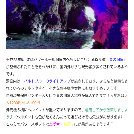
平成26年8月にはパワーホール洞窟内へも歩いて行ける遊歩道
「青の洞窟」
が整備されたことをきっかけに、国内外からも観光客が多く訪れているよう
です。
洞窟内は
コバルトブルーのライトアップ
が施されており、きちんと整備もさ
れているので歩きやすく、小さなお子様や女性にもおすすめできます。
自然環境保護センター入り口で青の洞窟入場券が購入できます！
入場料は
大
人1200円/小人100円
券売機の横にヘルメットが置いてありますので、
着用してから散策しましょ
う
♪（ヘルメットも色がたくさんあって選ぶだけでも気分があがります）
こちらのパワースポットは
恋愛♥
・
金運￥
に効果があるそうです＾＾