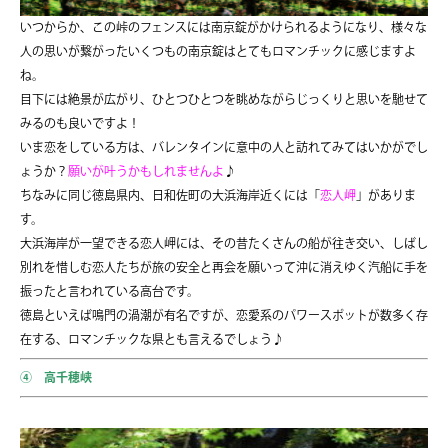
いつからか、この峠のフェンスには南京錠がかけられるようになり、様々な
人の思いが繋がったいくつもの南京錠はとてもロマンチックに感じますよ
ね。
目下には絶景が広がり、ひとつひとつを眺めながらじっくりと思いを馳せて
みるのも良いですよ！
いま恋をしている方は、バレンタインに意中の人と訪れてみてはいかがでし
ょうか？
願いが叶うかもしれませんよ
♪
ちなみに同じ徳島県内、日和佐町の大浜海岸近くには「
恋人岬
」がありま
す。
大浜海岸が一望できる恋人岬には、その昔たくさんの船が往き交い、しばし
別れを惜しむ恋人たちが
旅の安全と再会を願いって沖に消えゆく汽船に手を
振ったと言われている高台です。
徳島といえば鳴門の渦潮が有名ですが、恋愛系のパワースポットが数多く存
在する、ロマンチックな県とも言えるでしょう♪
④ 高千穂峡