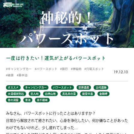
一度は行きたい！運気が上がるパワースポット
キャンピングカー
パワースポット
旅行
神秘的
穴場スポット
19.12.10
絶景
車中泊
オススメ
キャンピングカー
パワースポット
世界遺産
古代遺跡
大湯環状列石
恋人峠
白神山地
真名井の滝
能登半島
金剛岬
青の洞窟
青池
高千穂峡
みなさん、パワースポットに行ったことはありますか？
日常から解放されて癒されたい、心身を浄化したい、何か嫌なことがあった
わけでもないけれど、少し疲れてしまった…