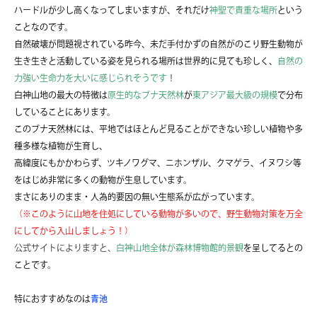
ハードルが少し高くなってしまいますが、それだけ
神聖で貴重な場所
という
ことなのです。
自然破壊が問題視されている昨今、未だ手付かずの自然がのこり野生動物が
生き生きと活動している姿を見られる場所は世界的に見ても珍しく、
自然の
力強い生命力を大いに感じられそうです
！
白神山地の最大の特徴は
原生的なブナ天然林
が
東アジア最大級の規模
で分布
していることにあります。
このブナ天然林には、平地ではほとんど見ることができない珍しい植物や多
種多様な植物が生育し、
高緯度にもかかわらず、ツキノワグマ、ニホンザル、クマゲラ、イヌワシ等
をはじめ非常に多くの動物が生息しています。
まさにありのまま・人為的要因の無い生態系が広がっています。
（※このように山地を住処にしている動物が多いので、野生動物対策を万全
にしてから入山しましょう！）
公式サイトによりますと、
白神山地全体が森林博物館的景観
を呈してるとの
ことです。
特におすすめなのは
青池