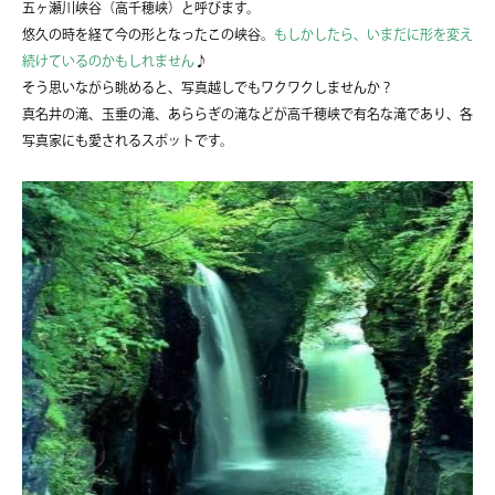
五ヶ瀬川峡谷（高千穂峡）と呼びます。
悠久の時を経て今の形となったこの峡谷。
もしかしたら、いまだに形を変え
続けているのかもしれません
♪
そう思いながら眺めると、写真越しでもワクワクしませんか？
真名井の滝、玉垂の滝、あららぎの滝などが高千穂峡で有名な滝であり、各
写真家にも愛されるスポットです。