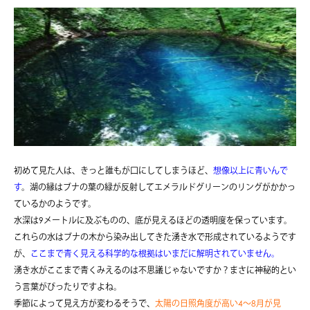
初めて見た人は、きっと誰もが口にしてしまうほど、
想像以上に青いんで
す
。湖の縁はブナの葉の緑が反射してエメラルドグリーンのリングがかかっ
ているかのようです。
水深は9メートルに及ぶものの、底が見えるほどの透明度を保っています。
これらの水はブナの木から染み出してきた湧き水で形成されているようです
が、
ここまで青く見える科学的な根拠はいまだに解明されていません。
湧き水がここまで青くみえるのは不思議じゃないですか？まさに神秘的とい
う言葉がぴったりですよね。
季節によって見え方が変わるそうで、
太陽の日照角度が高い4～8月が見