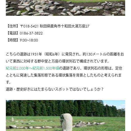
【住所】〒018-5421 秋田県鹿角市十和田大湯万座27
【電話】0186-37-3822
【時間】9:00~18:00
こちらの遺跡は1931年（昭和6年）に発見され、約130メートルの距離をお
いて東西に対峙する野中堂と万座の環状列石で構成されています。
紀元前2,000年～紀元前1,500年頃
の遺跡であり、環状列石の形態は、定住
とともに発達した集落形態である環状集落を背景としたものと考えられま
す。
遺跡・歴史好きにはたまらないスポットではないでしょうか？