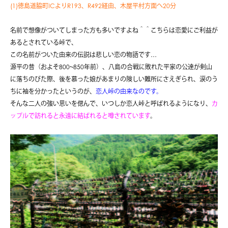
(1)徳島道脇町ICよりR193、R492経由、木屋平村方面へ20分
名前で想像がついてしまった方も多いですよね＾＾こちらは恋愛にご利益が
あるとされている峠で、
この名前がついた由来の伝説は悲しい恋の物語です…
源平の昔（およそ800~850年前）、八島の合戦に敗れた平家の公達が剣山
に落ちのびた際、後を慕った娘があまりの険しい難所にさえぎられ、涙のう
ちに袖を分かったというのが、
恋人峠の由来なのです。
そんな二人の強い思いを偲んで、いつしか恋人峠と呼ばれるようになり、
カ
ップルで訪れると永遠に結ばれると噂されています
。