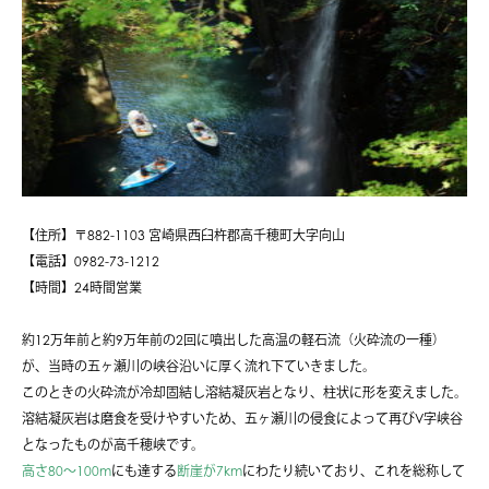
【住所】〒882-1103 宮崎県西臼杵郡高千穂町大字向山
【電話】0982-73-1212
【時間】24時間営業
約12万年前と約9万年前の2回に噴出した高温の軽石流（火砕流の一種）
が、当時の五ヶ瀬川の峡谷沿いに厚く流れ下ていきました。
このときの火砕流が冷却固結し溶結凝灰岩となり、柱状に形を変えました。
溶結凝灰岩は磨食を受けやすいため、五ヶ瀬川の侵食によって再びV字峡谷
となったものが高千穂峡です。
高さ80〜100m
にも達する
断崖が7km
にわたり続いており、これを総称して