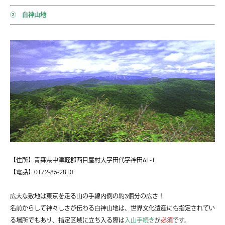
② 白神山地
【住所】青森県中津軽郡西目屋村大字田代字神田61-1
【電話】0172-85-2810
広大な敷地は東京を走る山の手線内側の約3個分の広さ！
名前からして神々しさが伝わる白神山地は、世界文化遺産にも指定されてい
る場所でもあり、指定区域に立ち入る際は
入山手続き
が
必須
です。