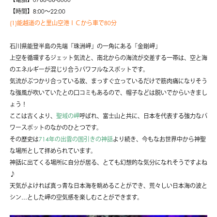
【時間】8:00〜22:00
(1)能越道のと里山空港ＩＣから車で80分
石川県能登半島の先端「珠洲岬」の一角にある「金剛岬」
上空を循環するジェット気流と、南北からの海流が交差する一帯は、空と海
のエネルギーが混じり合うパワフルなスポットです。
気流がぶつかり合っている故、まっすぐ立っているだけで筋肉痛になりそう
な強風が吹いていたとの口コミもあるので、帽子などは脱いでからいきまし
ょう！
ここは古くより、
聖域の岬
呼ばれ、富士山と共に、日本を代表する強力なパ
ワースポットのなかのひとつです。
その歴史は
714年の出雲の国引きの神話
より続き、今もなお世界中から神聖
な場所として拝められています。
神話に出てくる場所に自分が居る、とても幻想的な気分になれそうですよね
♪
天気がよければ真っ青な日本海を眺めることができ、荒々しい日本海の波と
シン…とした岬の空気感を楽しむことができます。