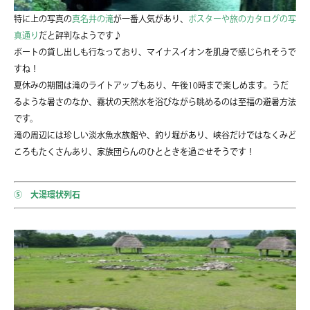
特に上の写真の
真名井の滝
が一番人気があり、
ポスターや旅のカタログの写
真通り
だと評判なようです♪
ボートの貸し出しも行なっており、マイナスイオンを肌身で感じられそうで
すね！
夏休みの期間は滝のライトアップもあり、午後10時まで楽しめます。うだ
るような暑さのなか、霧状の天然水を浴びながら眺めるのは至福の避暑方法
です。
滝の周辺には珍しい淡水魚水族館や、釣り堀があり、峡谷だけではなくみど
ころもたくさんあり、家族団らんのひとときを過ごせそうです！
⑤ 大湯環状列石